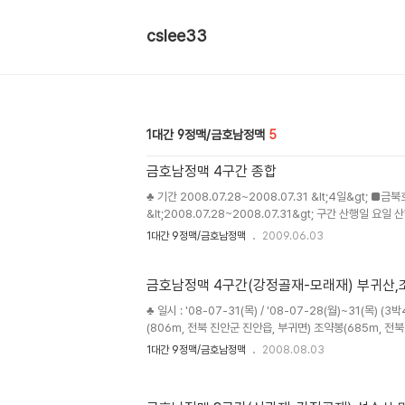
cslee33
1대간 9정맥/금호남정맥
5
금호남정맥 4구간 종합
♣ 기간 2008.07.28~2008.07.31 &lt;4일&gt; 
&lt;2008.07.28~2008.07.31&gt; 구간 산행일 요
28 월 영취산-수분재 장안산 1,237m 무령고개-영취산-장
1대간 9정맥/금호남정맥
2009.06.03
화 수분재-신광치 팔공..
금호남정맥 4구간(강정골재-모래재) 부귀산,조약
♣ 일시 : '08-07-31(목) / '08-07-28(월)~31(목) 
(806m, 전북 진안군 진안읍, 부귀면) 조약봉(685m, 전
♣ 코스 : 강정골재-절골갈림-부귀산-653봉-우무심재-필
1대간 9정맥/금호남정맥
2008.08.03
오룡고개-622봉-630봉-640봉-조약봉-모래재 ♣ 인원 .