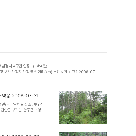
■금북호남정맥 4구간 일정표(3박4일)
일 산행 구간 산행지 산행 코스 거리(km) 소요 시간 비고 1 2008-07-
안산-950m-밀목재-사두봉-수분재 24 9 개별 2 2008-07-29
봉 2008-07-31
(3박4일) 제4일차 ♣ 장소 : 부귀산
북 진안군 부귀면, 완주군 소양면)
봉-질마재-600봉-가정고개 -
.