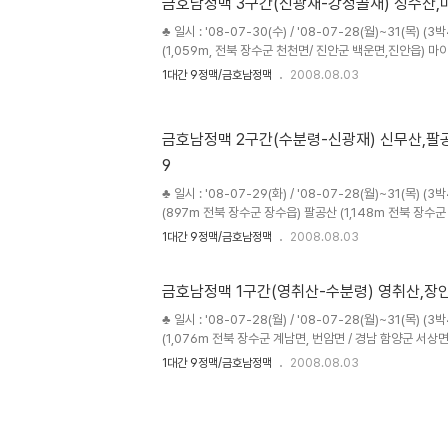
금호남정맥 3구간(신광재-강정골재) 성수산,마이
♣ 일시 : '08-07-30(수) / '08-07-28(월)~31(목) 
(1,059m, 전북 장수군 천천면/ 진안군 백운면,진안읍) 마
읍, 마령면) ♣ 코스 : (와룡-)신광재-성수산-1008봉-91
1대간 9정맥/금호남정맥
2008.08.03
고개-1차선고개 -가림리고개-수마이산-은수사-탑사-은수.
금호남정맥 2구간(수분령-신광재) 신무산,팔공산
9
♣ 일시 : '08-07-29(화) / '08-07-28(월)~31(목) 
(897m 전북 장수군 장수읍) 팔공산 (1,148m 전북 장수
(1,114m 전북 장수군 천천면 / 진안군 백운면) ♣ 코스 
1대간 9정맥/금호남정맥
2008.08.03
공산-1136봉(헬기장)-서구이재(850m) - 데미샘-1075
금호남정맥 1구간(영취산-수분령) 영취산,장안산
♣ 일시 : '08-07-28(월) / '08-07-28(월)~31(목) (
(1,076m 전북 장수군 계남면, 번암면 / 경남 함양군 서상면
장수읍, 계남면, 번암면) 사두봉 (1,015m 전북 장수군 장수
1대간 9정맥/금호남정맥
2008.08.03
영취산-무령고개-팔각정-괴목갈림-장안..