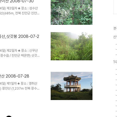
산 2008-07-30
(3박4일) 제3일차 ♣ 장소 : 성수산
이산(685m, 전북 진안군 진안
0봉-775봉-710봉(△)-옥산동
.
분
,삿갓봉 2008-07-2
산
(3박4일) 제2일차 ♣ 장소 : 신무산
군 장수읍 / 진안군 백운면) 삿갓봉
: 수분령-신무산-자고개-합미성-팔
1
봉-오계..
 2008-07-28
3박4일) 제1일차 ♣ 장소 : 영취산
) 장안산 (1,237m 전북 장수군
읍, 번암면) ♣ 코스 : 무령고개-