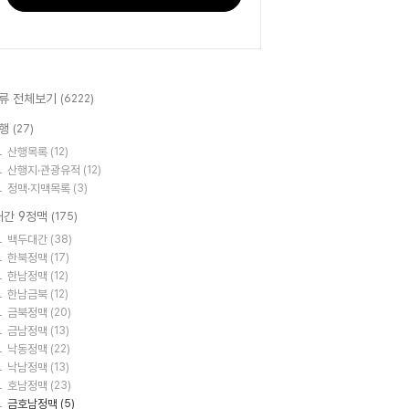
류 전체보기
(6222)
행
(27)
산행목록
(12)
산행지·관광유적
(12)
정맥·지맥목록
(3)
대간 9정맥
(175)
백두대간
(38)
한북정맥
(17)
한남정맥
(12)
한남금북
(12)
금북정맥
(20)
금남정맥
(13)
낙동정맥
(22)
낙남정맥
(13)
호남정맥
(23)
금호남정맥
(5)