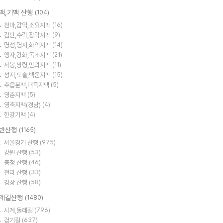
맥,기맥 산행
(104)
천마,감악,소요지맥
(16)
검단,수락,장락지맥
(9)
명성,명지,화악지맥
(14)
앵자,강화,독조지맥
(21)
서봉,쌍령,만뢰지맥
(11)
성지,도솔,백운지맥
(15)
추읍분맥,대득지맥
(5)
영춘지맥
(5)
영축지맥(경남)
(4)
한강기맥
(4)
반산행
(1165)
서울경기 산행
(975)
강원 산행
(53)
충청 산행
(46)
전라 산행
(33)
경상 산행
(58)
레길산행
(1480)
시계,둘레길
(796)
걷기길
(637)