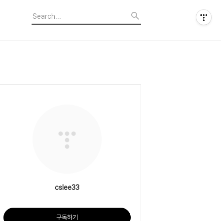
cslee33
구독하기