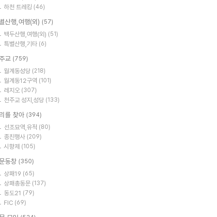
하천 트레킹
(46)
별산행,여행(외)
(57)
백두산행,여행(외)
(51)
특별산행,기타
(6)
주교
(759)
월계동성당
(218)
월계동12구역
(101)
레지오
(307)
천주교 성지,성당
(133)
리를 찾아
(394)
선조묘역,유적
(80)
종친행사
(209)
시향제
(105)
문동창
(350)
상패19
(65)
상패총동문
(137)
동도21
(79)
FIC
(69)